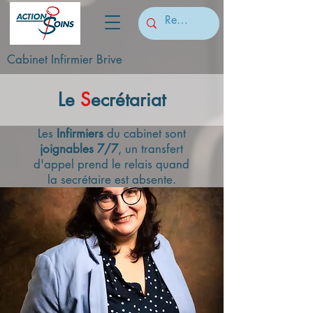
Cabinet Infirmier Brive
Le
S
ecrétariat
Les
Infirmiers
du cabinet sont
joignables 7/7
, un transfert
d'appel prend le relais quand
la secrétaire est absente.